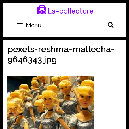
Skip
to
content
SEA
Menu
pexels-reshma-mallecha-
9646343.jpg