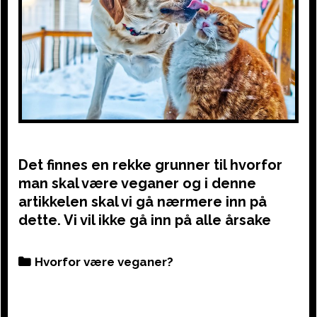
Det finnes en rekke grunner til hvorfor
man skal være veganer og i denne
artikkelen skal vi gå nærmere inn på
dette. Vi vil ikke gå inn på alle årsake
Categories
Hvorfor være veganer?