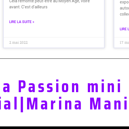
Cela remonte peut-être au Moyen Âge, voire
expo
avant. C’est d’ailleurs
autou
colle
LIRE LA SUITE »
LIRE 
2 mai 2022
17 m
ia Passion mini
ial|Marina Mani