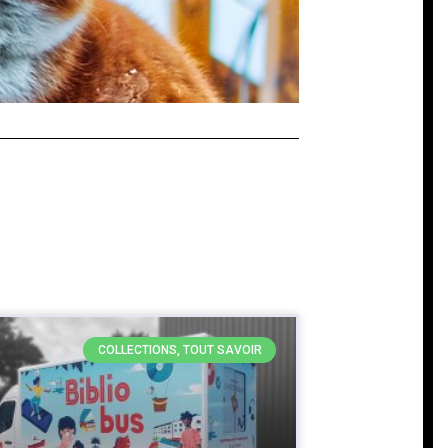
ion
lconque
COLLECTIONS, TOUT SAVOIR