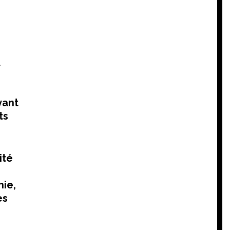
t
vant
ts
ité
hie,
es