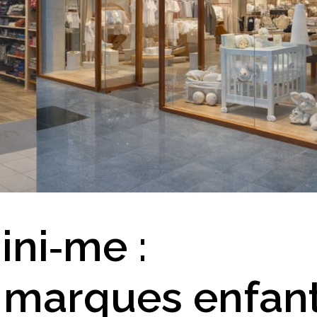
ini‑me :
 marques enfan