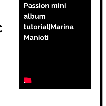
Passion mini
album
c
tutorial|Marina
Manioti
s