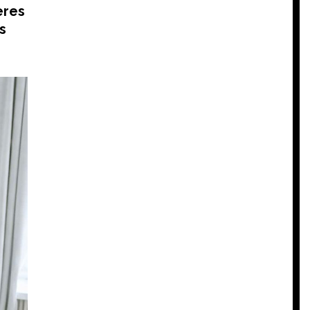
ères
s