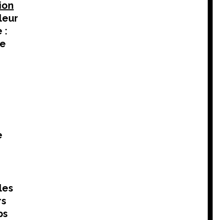
ion
leur
 :
ge
e
les
rs
ps