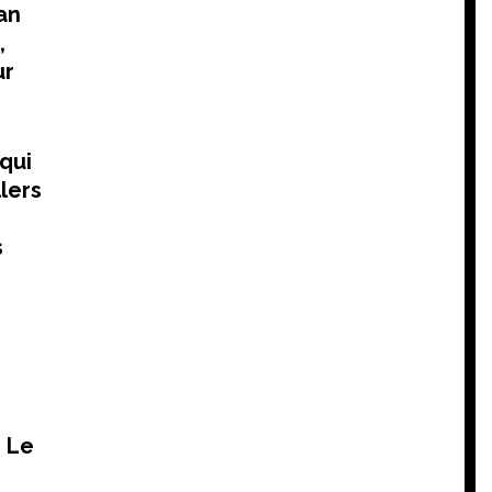
an
,
ur
qui
lers
s
. Le