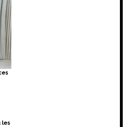
ces
 les