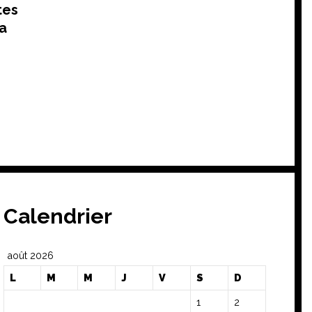
tes
sa
Calendrier
août 2026
L
M
M
J
V
S
D
1
2