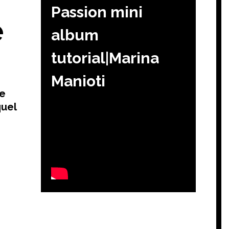
Passion mini
e
album
tutorial|Marina
Manioti
te
quel