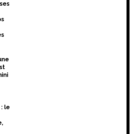
uses
os
es
 une
st
ini
: le
e,